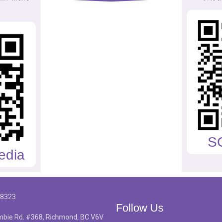
S
edia
-8323
Follow Us
bie Rd. #368, Richmond, BC V6V