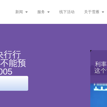
新闻
服务
线下活动
关于雪雁
央行行
们不能预
005