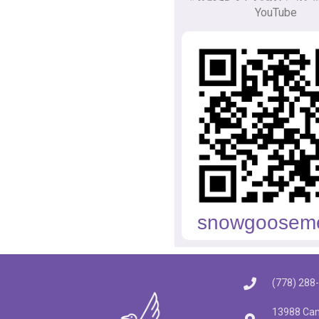
YouTube
snowgoosem
(778) 288
13988 Cam