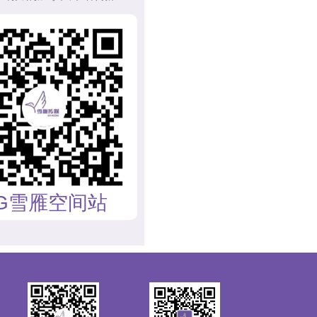
G雪雁空间站