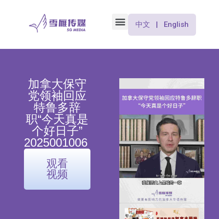
中文 | English
加拿大保守
党领袖回应
特鲁多辞
职“今天真是
个好日子”
2025001006
观看
视频