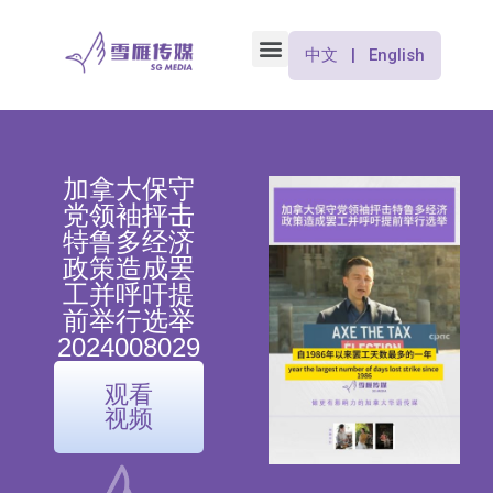
中文 | English
加拿大保守
党领袖抨击
特鲁多经济
政策造成罢
工并呼吁提
前举行选举
2024008029
观看
视频