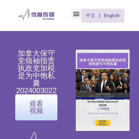
中文 | English
加拿大保守
党领袖指责
执政党加税
是为中饱私
囊
2024003022
观看
视频