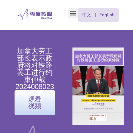
中文 | English
加拿大劳工
部长表示政
府将对铁路
罢工进行约
束仲裁
2024008023
观看
视频