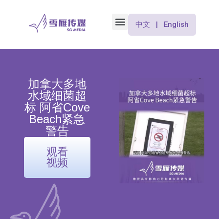
中文 | English
加拿大多地
水域细菌超
标 阿省Cove
Beach紧急
警告
观看
视频