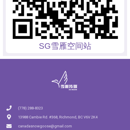
SG雪雁空间站
(778) 288-8323
13988 Cambie Rd. #368, Richmond, BC V6V 2K4
canadasnowgoose@gmail.com