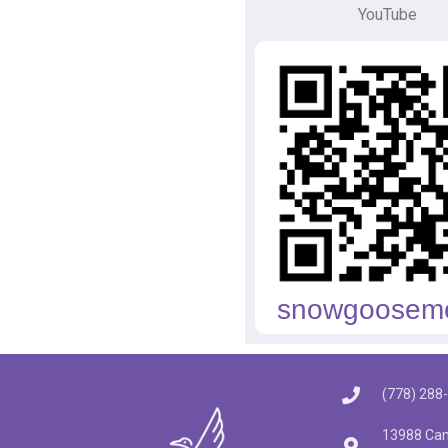
YouTube
snowgoosem
(778) 288
13988 Cam