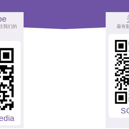
be
注我们的
最有
S
edia