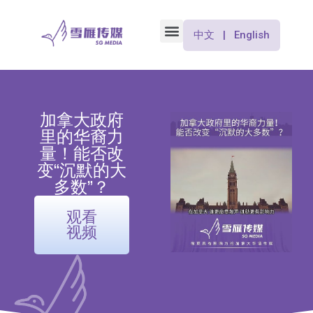
中文 | English
加拿大政府
里的华裔力
量！能否改
变“沉默的大
多数”？
观看
视频