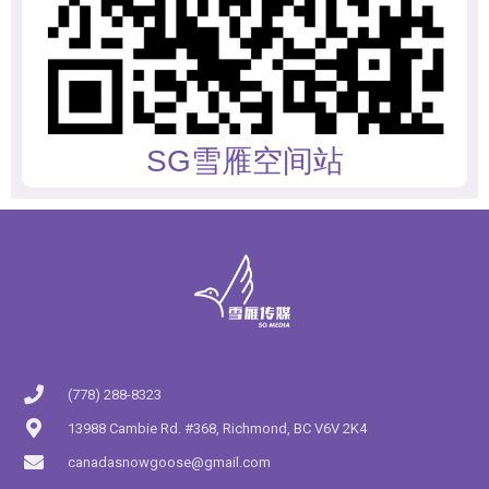
SG雪雁空间站
(778) 288-8323
13988 Cambie Rd. #368, Richmond, BC V6V 2K4
canadasnowgoose@gmail.com