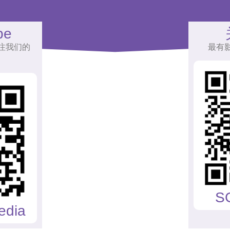
be
注我们的
最有
S
edia