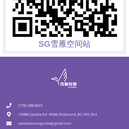
SG雪雁空间站
(778) 288-8323
13988 Cambie Rd. #368, Richmond, BC V6V 2K4
canadasnowgoose@gmail.com