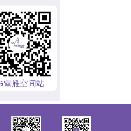
G雪雁空间站