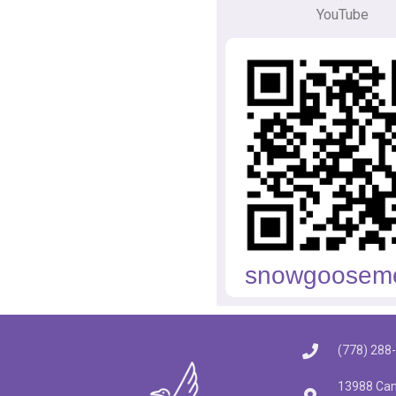
YouTube
snowgoosem
(778) 288
13988 Cam