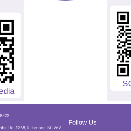
S
edia
-8323
Follow Us
bie Rd. #368, Richmond, BC V6V