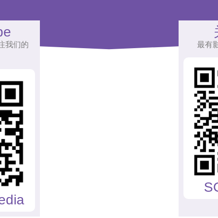
be
注我们的
最有
S
edia