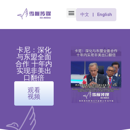
中文 | English
卡尼：深化
与东盟全面
合作 十年内
实现非美出
口翻倍
观看
视频