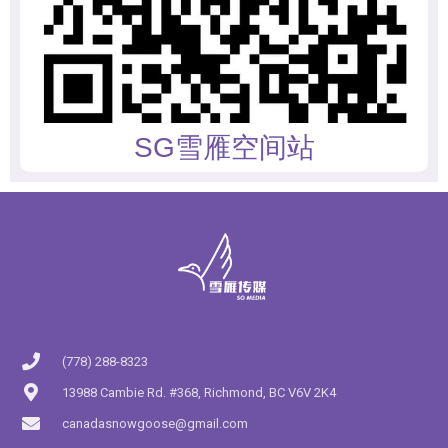
SG雪雁空间站
(778) 288-8323
13988 Cambie Rd. #368, Richmond, BC V6V 2K4
canadasnowgoose@gmail.com