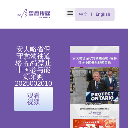
中文 | English
安大略省保
守党领袖道
格·福特禁止
中国参与能
源采购
2025002010
观看
视频