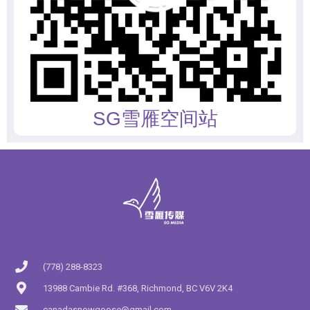
SG雪雁空间站
(778) 288-8323
13988 Cambie Rd. #368, Richmond, BC V6V 2K4
canadasnowgoose@gmail.com