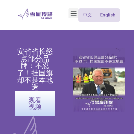
中文 | English
安省省长怒
点部分品
牌：不忍
了！挂国旗
却不是本地
造
观看
视频