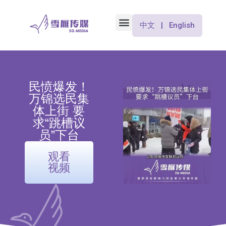
中文 | English
民愤爆发！
万锦选民集
体上街 要
求“跳槽议
员”下台
观看
视频