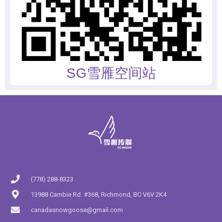
SG雪雁空间站
(778) 288-8323
13988 Cambie Rd. #368, Richmond, BC V6V 2K4
canadasnowgoose@gmail.com