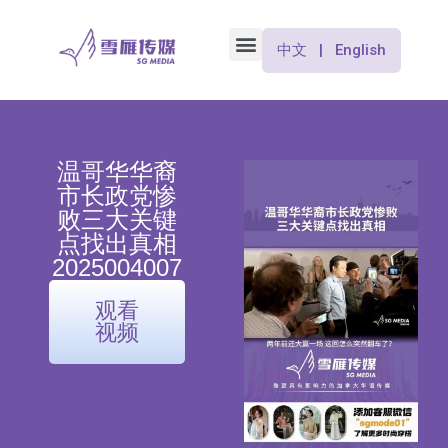
中文 | English
温哥华华裔
市长政党惨
败三大关键
点找出真相
2025004007
观看
视频