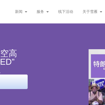
新闻
服务
线下活动
关于雪雁
隔空高
ED”
1