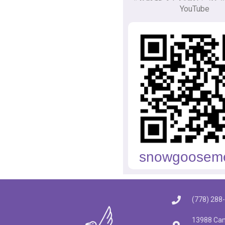
YouTube
snowgoosem
(778) 288
13988 Cam