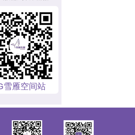
G雪雁空间站