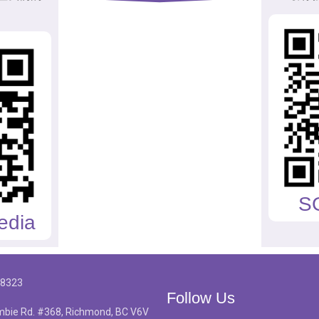
S
edia
-8323
Follow Us
bie Rd. #368, Richmond, BC V6V