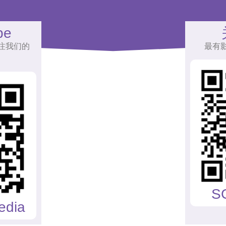
be
注我们的
最有
S
edia