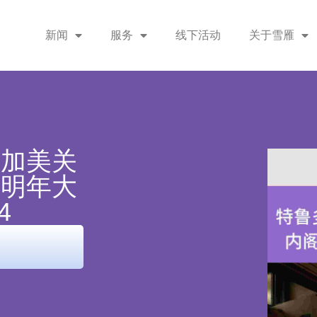
新闻
服务
线下活动
关于雪雁
注加美关
于明年大
4