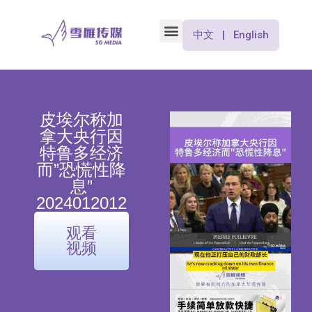
中文 | English
皮埃尔称加
拿大央行因
特鲁多经济
而”恐慌性降
息”
2024012012
观看
视频