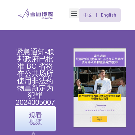
中文 | English
紧急通知-联
邦政府已批
准 BC 省将
在公共场所
使用非法药
物重新定为
犯罪
2024005007
观看
视频