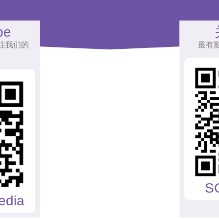
be
注我们的
最有
S
edia