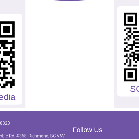
S
edia
-8323
Follow Us
bie Rd. #368, Richmond, BC V6V