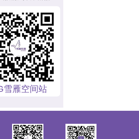
G雪雁空间站