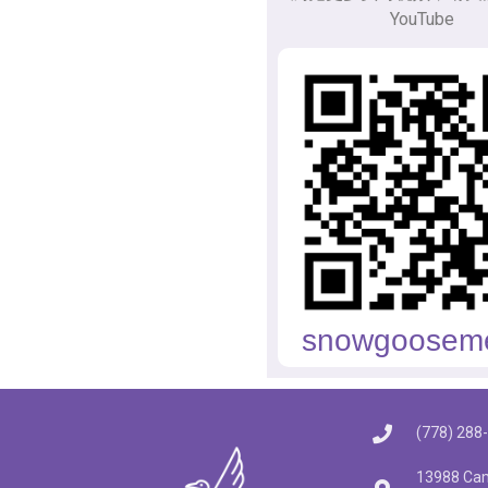
YouTube
snowgoosem
(778) 288
13988 Cam