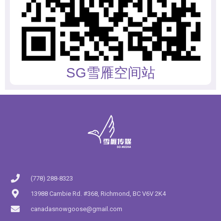
SG雪雁空间站
(778) 288-8323
13988 Cambie Rd. #368, Richmond, BC V6V 2K4
canadasnowgoose@gmail.com