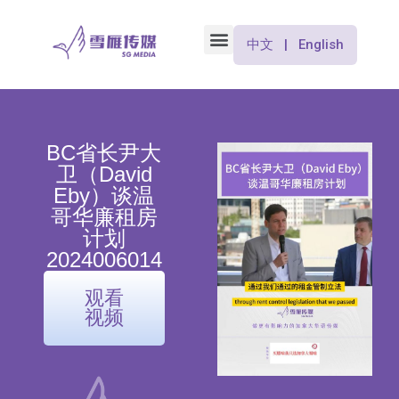
中文 | English
BC省长尹大
卫（David
Eby）谈温
哥华廉租房
计划
2024006014
观看
视频