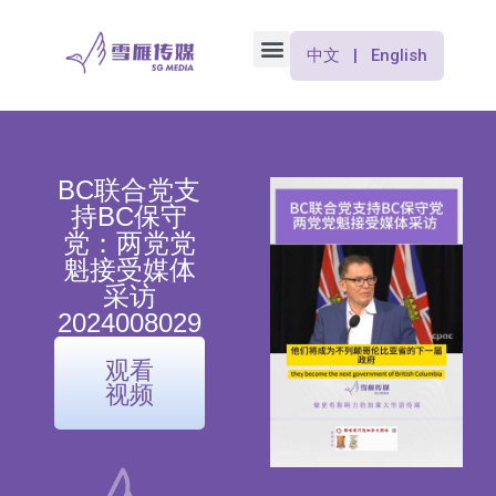
中文 | English
BC联合党支
持BC保守
党：两党党
魁接受媒体
采访
2024008029
观看
视频