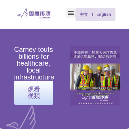
中文 | English
Carney touts
billions for
healthcare,
local
infrastructure
观看
视频