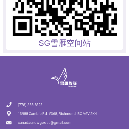
SG雪雁空间站
(778) 288-8323
13988 Cambie Rd. #368, Richmond, BC V6V 2K4
canadasnowgoose@gmail.com