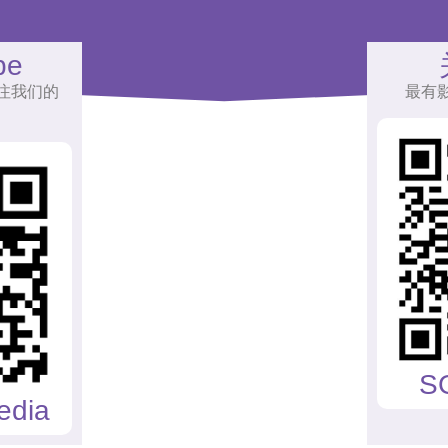
be
注我们的
最有
S
edia