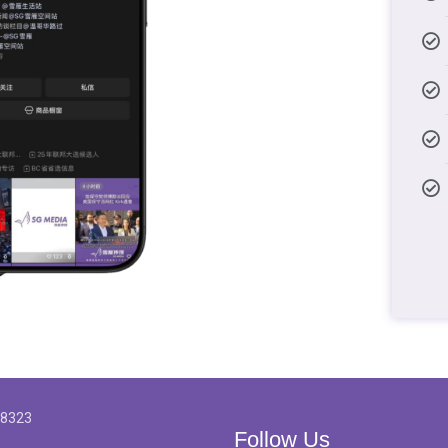
-8323
Follow Us